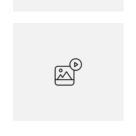
">
">