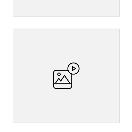
">
">