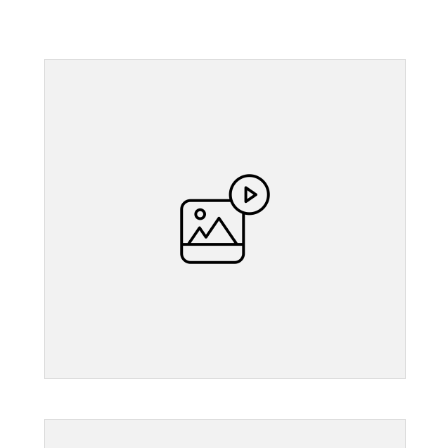
">
">