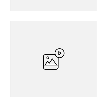
">
">