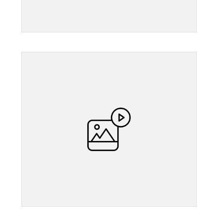
">
">