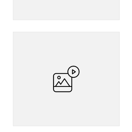
">
">