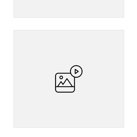
">
">