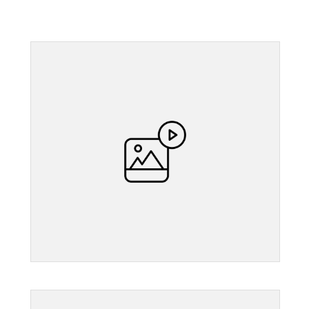
">
">