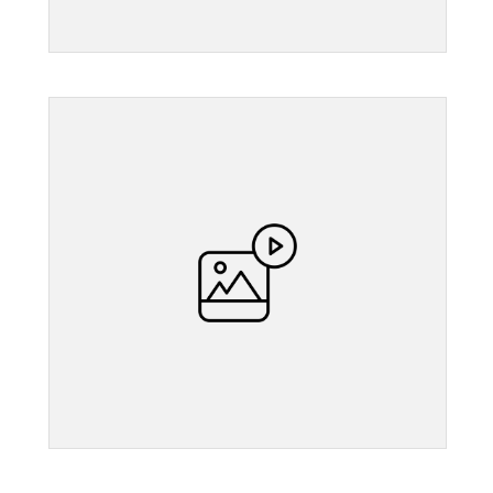
">
">