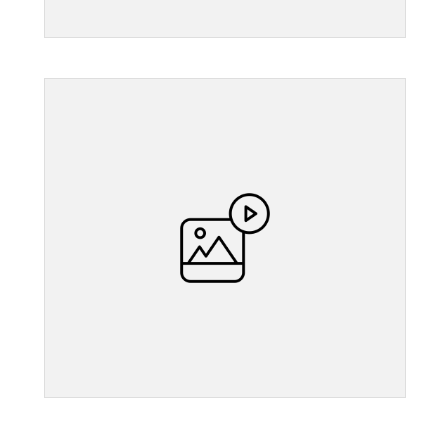
">
">