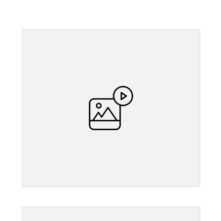
">
">