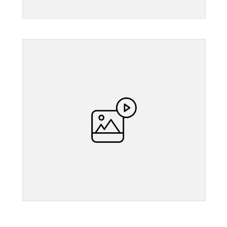
">
">