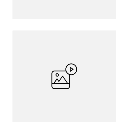
">
">