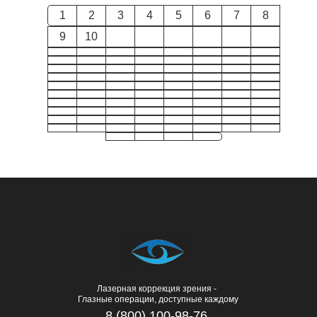
1
2
3
4
5
6
7
8
9
10
Лазерная коррекция зрения -
Глазные операции, доступные каждому
8 (800) 100-98-76