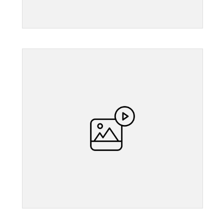
">
">