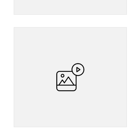
">
">